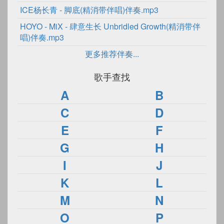
ICE杨长青 - 脚底(精消带伴唱)伴奏.mp3
HOYO - MiX - 肆意生长 Unbridled Growth(精消带伴
唱)伴奏.mp3
更多推荐伴奏...
歌手查找
A
B
C
D
E
F
G
H
I
J
K
L
M
N
O
P