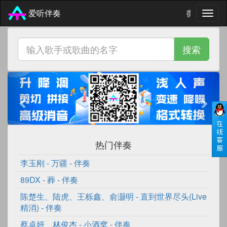
微信 7711
爱听伴奏
搜索
Previous
Next
热门伴奏
李玉刚
-
万疆
- 伴奏
89DX
-
葬
- 伴奏
陈楚生
、
陆虎
、
王栎鑫
、
俞灏明
-
直到世界尽头(Live
精消)
- 伴奏
蔡卓妍
、
林俊杰
-
小酒窝
- 伴奏