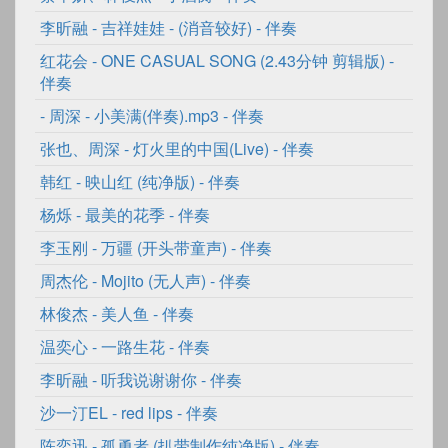
李昕融
-
吉祥娃娃 - (消音较好)
- 伴奏
红花会
-
ONE CASUAL SONG (2.43分钟 剪辑版)
-
伴奏
-
周深 - 小美满(伴奏).mp3
- 伴奏
张也
、
周深
-
灯火里的中国(Live)
- 伴奏
韩红
-
映山红 (纯净版)
- 伴奏
杨烁
-
最美的花季
- 伴奏
李玉刚
-
万疆 (开头带童声)
- 伴奏
周杰伦
-
Mojito (无人声)
- 伴奏
林俊杰
-
美人鱼
- 伴奏
温奕心
-
一路生花
- 伴奏
李昕融
-
听我说谢谢你
- 伴奏
沙一汀EL
-
red lips
- 伴奏
陈奕迅
-
孤勇者 (扒带制作纯净版)
- 伴奏