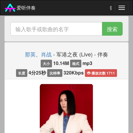
微信 771
爱听伴奏
搜索
那英
、
肖战
- 军港之夜 (Live) - 伴奏
10.14M
mp3
大小
格式
4分25秒
320Kbps
长度
比特率
播放次数 1711