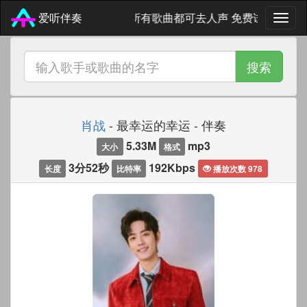
微信 771102235 所有歌曲都可去人声 免费试听
爱听伴奏
搜索
肖战
- 最幸运的幸运 - 伴奏
5.33M
mp3
大小
格式
3分52秒
192Kbps
长度
比特率
播放次数 978