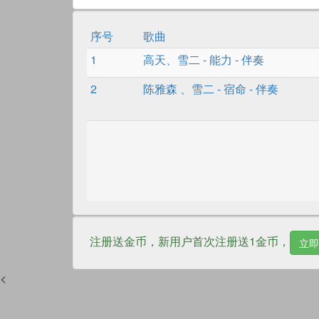
序号
歌曲
1
高天
、
雪二
-
能力
- 伴奏
2
陈雅森
、
雪二
-
宿命
- 伴奏
注册送金币，新用户首次注册送1金币，
立即
<