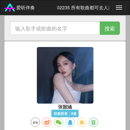
微信 771102235 所有歌曲都可去人声 免费试
爱听伴奏
搜索
张韶涵
目前所有：9首
复制