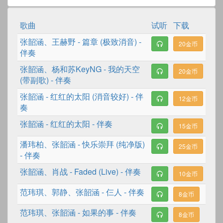
歌曲
试听
下载
张韶涵
、
王赫野
-
篇章 (极致消音)
-
20金币
伴奏
张韶涵
、
杨和苏KeyNG
-
我的天空
20金币
(带副歌)
- 伴奏
张韶涵
-
红红的太阳 (消音较好)
- 伴
12金币
奏
张韶涵
-
红红的太阳
- 伴奏
15金币
潘玮柏
、
张韶涵
-
快乐崇拜 (纯净版)
25金币
- 伴奏
张韶涵
、
肖战
-
Faded (Live)
- 伴奏
10金币
范玮琪
、
郭静
、
张韶涵
-
仨人
- 伴奏
8金币
范玮琪
、
张韶涵
-
如果的事
- 伴奏
8金币