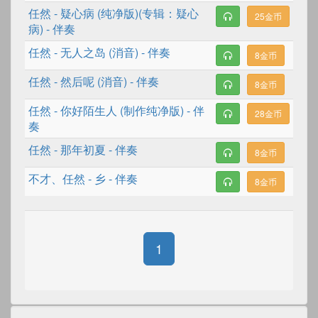
任然
-
疑心病 (纯净版)(专辑：疑心
25金币
病)
- 伴奏
任然
-
无人之岛 (消音)
- 伴奏
8金币
任然
-
然后呢 (消音)
- 伴奏
8金币
任然
-
你好陌生人 (制作纯净版)
- 伴
28金币
奏
任然
-
那年初夏
- 伴奏
8金币
不才
、
任然
-
乡
- 伴奏
8金币
1