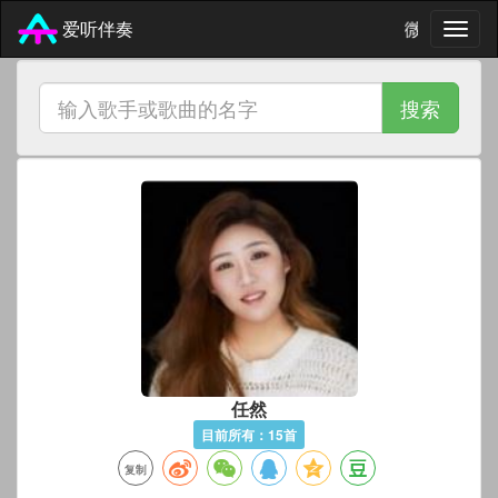
微信 7711
爱听伴奏
搜索
任然
目前所有：15首
复制